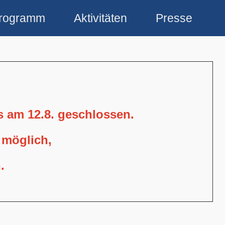
rogramm
Aktivitäten
Presse
is am 12.8. geschlossen.
 möglich,
.