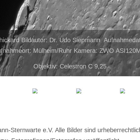
hickard Bildautor: Dr. Udo Siepmann Aufnahmeda
ufnahmeort: Mülheim/Ruhr Kamera: ZWO ASI120
Objektiv: Celestron C 9,25
-Sternwarte e.V. Alle Bilder sind urheberrechtlich