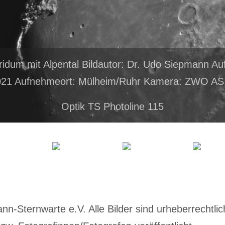
ridum mit Alpental Bildautor: Dr. Udo Siepmann 
021 Aufnehmeort: Mülheim/Ruhr Kamera: ZWO A
Optik TS Photoline 115
-Sternwarte e.V. Alle Bilder sind urheberrechtlich