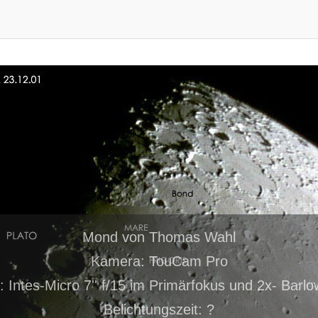
Mond von Thomas Wahl
Kamera: TouCam Pro
: Intes-Micro 7'' f/15 im Primärfokus und 2x- Barlo
Belichtungszeit: ?