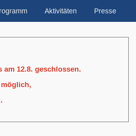
rogramm
Aktivitäten
Presse
is am 12.8. geschlossen.
 möglich,
.