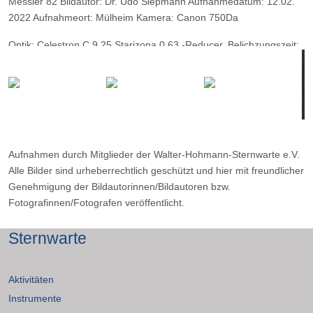
Messier 82 Bildautor: Dr. Udo Siepmann Aufnahmedatum: 12.02.
2022 Aufnahmeort: Mülheim Kamera: Canon 750Da
Optik: Celestron C 9,25 Starizona 0,63 -Reducer, Belichzungszeit:
40 x 60 Sekunden
Aufnahmen durch Mitglieder der Walter-Hohmann-Sternwarte e.V.
Alle Bilder sind urheberrechtlich geschützt und hier mit freundlicher
Genehmigung der Bildautorinnen/Bildautoren bzw.
Fotografinnen/Fotografen veröffentlicht.
Sternwarte
Aktivitäten
Instrumente