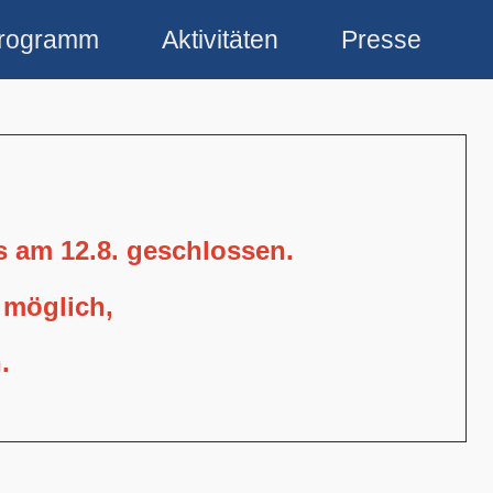
rogramm
Aktivitäten
Presse
is am 12.8. geschlossen.
 möglich,
.