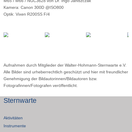
M65 / M66 / NGC3628 von Dr. Ingo Janiszczak
Kamera: Canon 300D @ISO800
Optik: Vixen R200SS F/4
Belichtungszeit: 10 x 6m
Ort: Oberholte (Sauerland)
Aufnahmen durch Mitglieder der Walter-Hohmann-Sternwarte e.V.
Alle Bilder sind urheberrechtlich geschützt und hier mit freundlicher
Genehmigung der Bildautorinnen/Bildautoren bzw.
Fotografinnen/Fotografen veröffentlicht.
Sternwarte
Aktivitäten
Instrumente