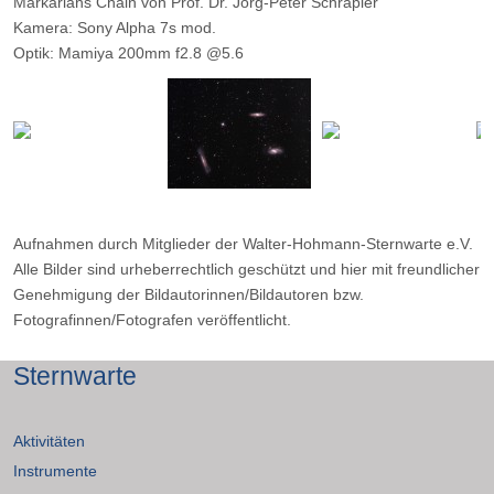
Markarians Chain von Prof. Dr. Jörg-Peter Schräpler
Kamera: Sony Alpha 7s mod.
Optik: Mamiya 200mm f2.8 @5.6
Belichtungszeit: 77x50 s
Filter: IDAS LPS P2
Ort: WHS,Essen Datum: 23.4.2015
Aufnahmen durch Mitglieder der Walter-Hohmann-Sternwarte e.V.
Alle Bilder sind urheberrechtlich geschützt und hier mit freundlicher
Genehmigung der Bildautorinnen/Bildautoren bzw.
Fotografinnen/Fotografen veröffentlicht.
Sternwarte
Aktivitäten
Instrumente