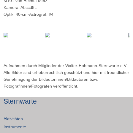
M101 von Helmut Metz
Kamera: ALccd8L
Optik: 40-cm-Astrograf, f/4
Belichtungszeit: 9x10 Minuten
Filter: IDAS-LP2
Ort: WHS
Datum: 18.04.2015
Aufnahmen durch Mitglieder der Walter-Hohmann-Sternwarte e.V.
Alle Bilder sind urheberrechtlich geschützt und hier mit freundlicher
Genehmigung der Bildautorinnen/Bildautoren bzw.
Fotografinnen/Fotografen veröffentlicht.
Sternwarte
Aktivitäten
Instrumente