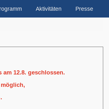
rogramm
Aktivitäten
Presse
is am 12.8. geschlossen.
 möglich,
.