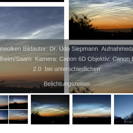
twolken Bildautor: Dr. Udo Siepmann Aufnahmed
lheim/Saarn Kamera: Canon 6D Objektiv: Canon 
2.0 bei unterschiedlichen
Belichtungszeiten