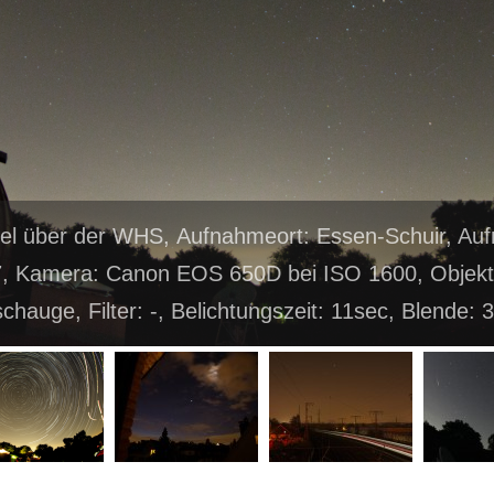
l über der WHS, Aufnahmeort: Essen-Schuir, A
7, Kamera: Canon EOS 650D bei ISO 1600, Objek
schauge, Filter: -, Belichtungszeit: 11sec, Blende: 3