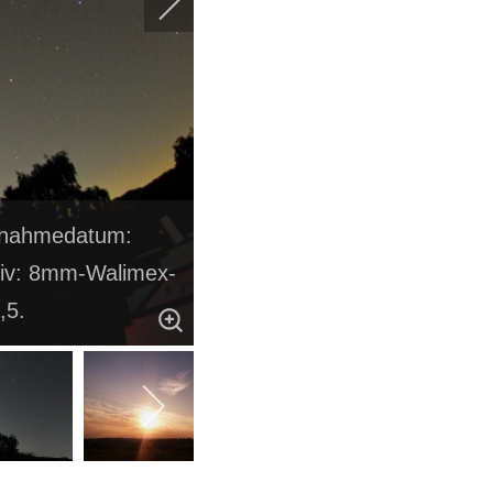
ufnahmedatum:
tiv: 8mm-Walimex-
,5.