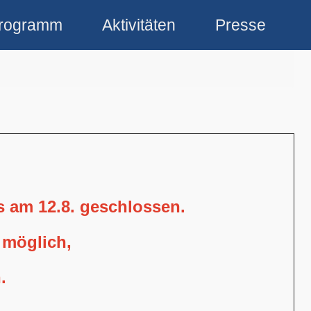
rogramm
Aktivitäten
Presse
is am 12.8. geschlossen.
 möglich,
.