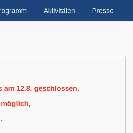
rogramm
Aktivitäten
Presse
is am 12.8. geschlossen.
 möglich,
.