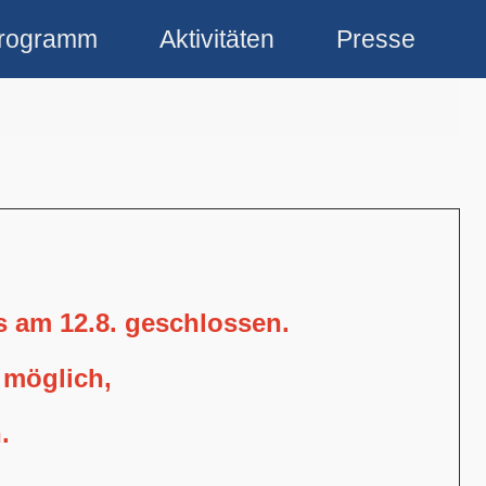
rogramm
Aktivitäten
Presse
is am 12.8. geschlossen.
 möglich,
.