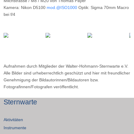
Milchstrasse / M8 / M20 von Thomas Payer
Kamera: Nikon D5100
mod.@ISO1000
Optik: Sigma 70mm Macro
bei f/4
Belichtungszeit: 15 x 4m
Filter: CLS
Ort: Namibia
Datum: ---
Aufnahmen durch Mitglieder der Walter-Hohmann-Sternwarte e.V.
Alle Bilder sind urheberrechtlich geschützt und hier mit freundlicher
Genehmigung der Bildautorinnen/Bildautoren bzw.
Fotografinnen/Fotografen veröffentlicht.
Sternwarte
Aktivitäten
Instrumente