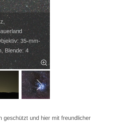
tz,
auerland
Objektiv: 35-mm-
n, Blende: 4
 geschützt und hier mit freundlicher