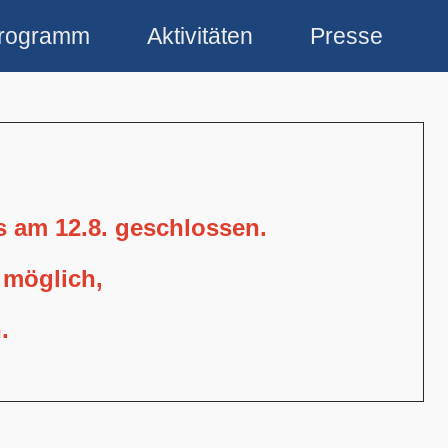
rogramm
Aktivitäten
Presse
is am 12.8. geschlossen.
 möglich,
.