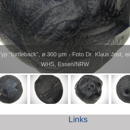
Typ "turtleback", ø 300 µm - Foto Dr. Klaus Jost,
WHS, Essen/NRW
Links