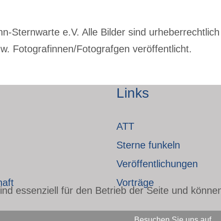
Sternwarte e.V. Alle Bilder sind urheberrechtlich 
. Fotografinnen/Fotografgen veröffentlicht.
Links
ATT
Sterne funkeln
Veröffentlichungen
haft
Vorträge
nd essenziell für den Betrieb der Seite und könne
Besuchen Sie uns auf